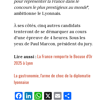
pour représenter la France dans le
concours le plus prestigieux au monde
",
ambitionne le Lyonnais.
À ses côtés, cinq autres candidats
tenteront de se démarquer au cours
d'une épreuve de 4 heures. Sous les
yeux de Paul Marcon, président du jury.
La France remporte le Bocuse d'Or
Lire aussi :
2025 à Lyon
La gastronomie, l'arme de choc de la diplomatie
lyonnaise
Fa
Li
W
X
E
Pa
ce
nk
ha
m
rt