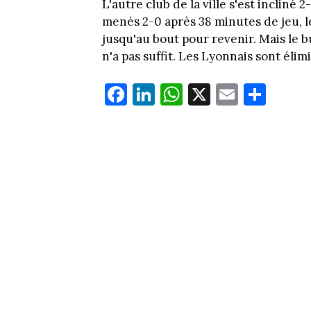
L'autre club de la ville s'est incliné
menés 2-0 après 38 minutes de jeu,
jusqu'au bout pour revenir. Mais le 
n'a pas suffit. Les Lyonnais sont élim
Fa
Li
W
X
E
Pa
ce
nk
ha
m
rt
bo
ed
ts
ail
ag
ok
In
Ap
er
p