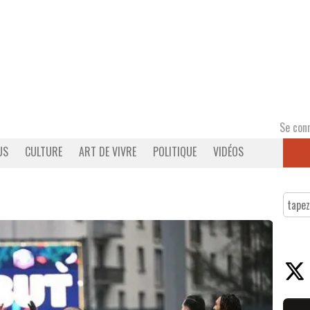
Se con
US
CULTURE
ART DE VIVRE
POLITIQUE
VIDÉOS