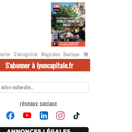
Voir
necter
S’enregistrer
Magazines
Boutique
le
S'abonner à lyoncapitale.fr
panier
réseaux sociaux