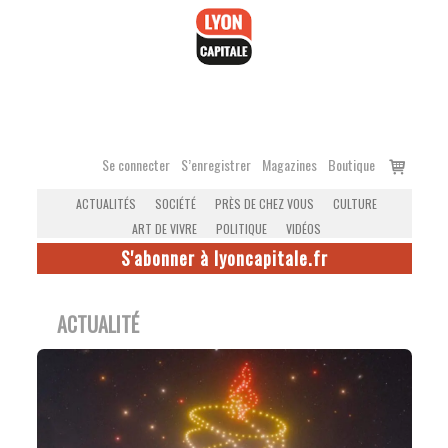
Accéder
au
contenu
Voir
Se connecter
S’enregistrer
Magazines
Boutique
le
ACTUALITÉS
SOCIÉTÉ
PRÈS DE CHEZ VOUS
CULTURE
panier
ART DE VIVRE
POLITIQUE
VIDÉOS
S'abonner à lyoncapitale.fr
ACTUALITÉ