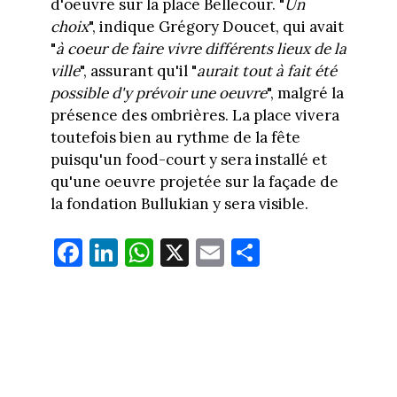
d'oeuvre sur la place Bellecour. "
Un
choix
", indique Grégory Doucet, qui avait
"
à coeur de faire vivre différents lieux de la
ville
", assurant qu'il "
aurait tout à fait été
possible d'y prévoir une oeuvre
", malgré la
présence des ombrières. La place vivera
toutefois bien au rythme de la fête
puisqu'un food-court y sera installé et
qu'une oeuvre projetée sur la façade de
la fondation Bullukian y sera visible.
Fa
Li
W
X
E
Pa
ce
nk
ha
m
rt
bo
ed
ts
ail
ag
ok
In
Ap
er
p