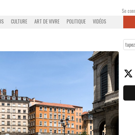
Se con
US
CULTURE
ART DE VIVRE
POLITIQUE
VIDÉOS