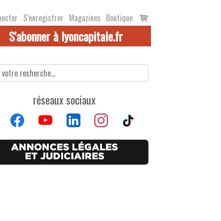
Voir
necter
S’enregistrer
Magazines
Boutique
le
S'abonner à lyoncapitale.fr
panier
réseaux sociaux