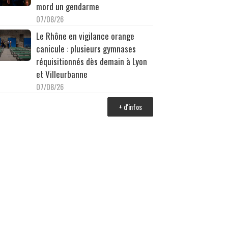
mord un gendarme
07/08/26
Le Rhône en vigilance orange
canicule : plusieurs gymnases
réquisitionnés dès demain à Lyon
et Villeurbanne
07/08/26
+ d'infos