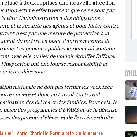
refusé à deux reprises une nouvelle affection
cation estime effectivement que ce ne sont pas
la tête. L’administration a des obligations :
nté et la sécurité des agents et pour lutter contre
aint n’est pas une mesure de protection à la
n aurait dû mettre en place d’autres mesures de
oline. Les pouvoirs publics auraient dû soutenir
nt avec elle au lieu de vouloir étouffer l’affaire.
l’Inspection ont une lourde responsabilité et
sur leurs décisions."
D'HE
ation nationale ne doit pas fermer les yeux face
tre société et donc au travail. Un travail
stination des élèves et des familles. Pour cela, le
 en place des programmes d’EVARS et de la défense
ces des parents d’élèves et de l’extrême-droite."
 la rue" : Marie-Charlotte Garin alerte sur le nombre