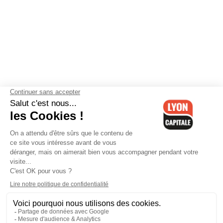
Contactez-nous
-
Mentions légales
-
CGV
-
Politique de
confidentialité
-
Gestion des cookies
-
Lyon Capitale TV
-
Archives