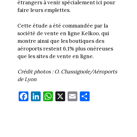
étrangers à venir spécialement ici pour
faire leurs emplettes.
Cette étude a été commandée par la
société de vente en ligne Kelkoo, qui
montre ainsi que les boutiques des
aéroports restent 6,1% plus onéreuses
que les sites de vente en ligne.
Crédit photos : O. Chassignole/Aéroports
de Lyon
Fa
Li
W
X
E
Pa
ce
nk
ha
m
rt
bo
ed
ts
ail
ag
ok
In
Ap
er
p