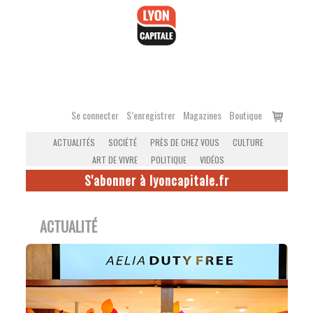
Accéder
au
contenu
Voir
Se connecter
S’enregistrer
Magazines
Boutique
le
ACTUALITÉS
SOCIÉTÉ
PRÈS DE CHEZ VOUS
CULTURE
panier
ART DE VIVRE
POLITIQUE
VIDÉOS
S'abonner à lyoncapitale.fr
ACTUALITÉ