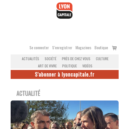
Accéder
au
contenu
Voir
Se connecter
S’enregistrer
Magazines
Boutique
le
ACTUALITÉS
SOCIÉTÉ
PRÈS DE CHEZ VOUS
CULTURE
panier
ART DE VIVRE
POLITIQUE
VIDÉOS
S'abonner à lyoncapitale.fr
ACTUALITÉ