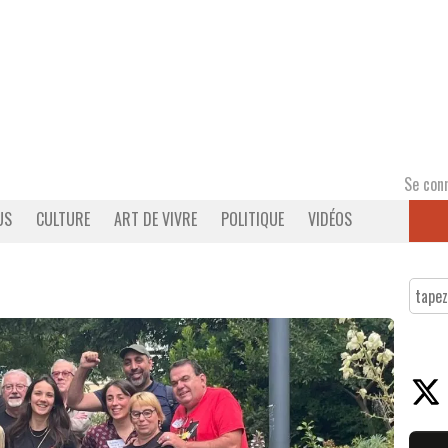
Se con
US
CULTURE
ART DE VIVRE
POLITIQUE
VIDÉOS