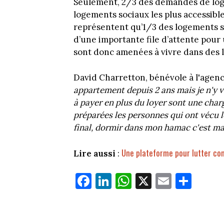
Seulement, 2/3 des demandes de loge
logements sociaux les plus accessibl
représentent qu’1/3 des logements s
d’une importante file d’attente pour
sont donc amenées à vivre dans des
David Charretton, bénévole à l'agence
appartement depuis 2 ans mais je n'y v
à payer en plus du loyer sont une cha
préparées les personnes qui ont vécu 
final, dormir dans mon hamac c'est ma
Une plateforme pour lutter co
Lire aussi
:
Fa
Li
W
X
E
Pa
ce
nk
ha
m
rt
bo
ed
ts
ail
ag