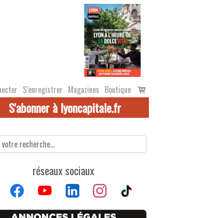
Voir
necter
S’enregistrer
Magazines
Boutique
le
S'abonner à lyoncapitale.fr
panier
réseaux sociaux