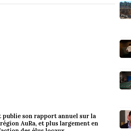
 publie son rapport annuel sur la
région AuRa, et plus largement en
’action des élus locaux.