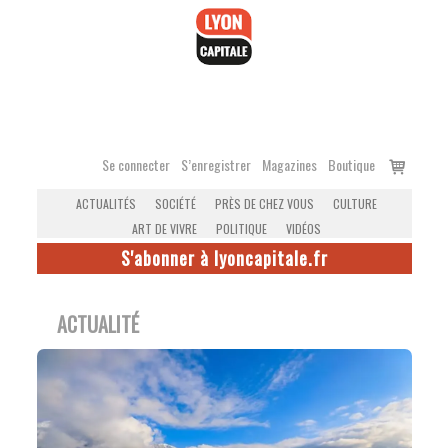
Accéder
au
contenu
Voir
Se connecter
S’enregistrer
Magazines
Boutique
le
ACTUALITÉS
SOCIÉTÉ
PRÈS DE CHEZ VOUS
CULTURE
panier
ART DE VIVRE
POLITIQUE
VIDÉOS
S'abonner à lyoncapitale.fr
ACTUALITÉ