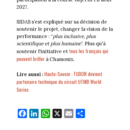
2027.
SIDAS s’est expliqué sur sa décision de
soutenir le projet, changer la vision de la
performance : “
plus inclusive, plus
scientifique et plus humaine
”. Plus qu'à
tous les français qui
soutenir l'initiative et
peuvent briller
à Chamonix.
Haute-Savoie : TUDOR devient
Lire aussi :
partenaire technique du circuit UTMB World
Series
Fa
Li
W
X
E
Pa
ce
nk
ha
m
rt