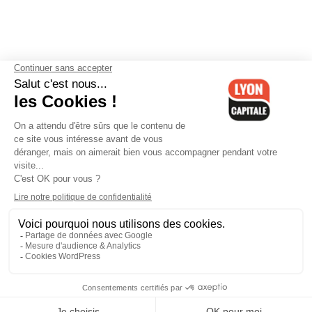
Contactez-nous
-
Mentions légales
-
CGV
-
Politique de
confidentialité
-
Gestion des cookies
-
Lyon Capitale TV
-
Archives
Lyon Capitale
Lyon Capitale - 51 avenue Maréchal Foch - CS 40091 - 69456 Lyon
Cedex 06