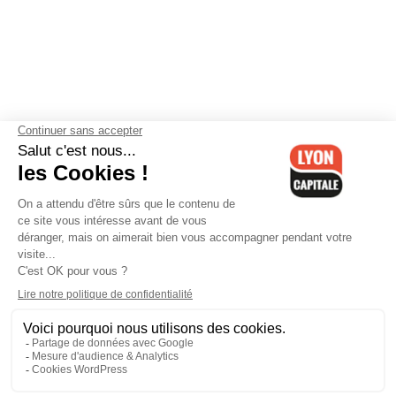
Contactez-nous
-
Mentions légales
-
CGV
-
Politique de
confidentialité
-
Gestion des cookies
-
Lyon Capitale TV
-
Archives
Lyon Capitale