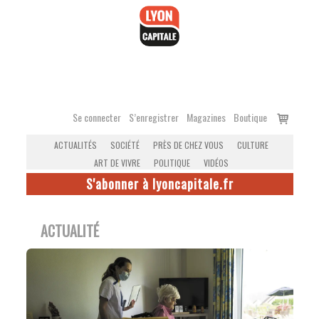
Accéder
au
contenu
Voir
Se connecter
S’enregistrer
Magazines
Boutique
le
ACTUALITÉS
SOCIÉTÉ
PRÈS DE CHEZ VOUS
CULTURE
panier
ART DE VIVRE
POLITIQUE
VIDÉOS
S'abonner à lyoncapitale.fr
ACTUALITÉ