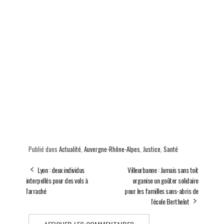
Publié dans
Actualité
,
Auvergne-Rhône-Alpes
,
Justice
,
Santé
Lyon : deux individus
Villeurbanne : Jamais sans toit
interpellés pour des vols à
organise un goûter solidaire
l'arraché
pour les familles sans-abris de
l'école Berthelot