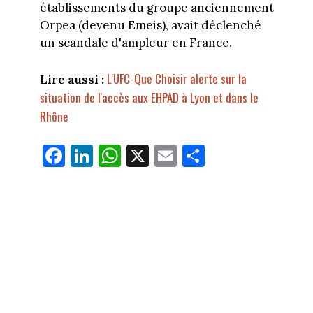
établissements du groupe anciennement
Orpea (devenu Emeis), avait déclenché
un scandale d'ampleur en France.
L'UFC-Que Choisir alerte sur la
Lire aussi :
situation de l'accès aux EHPAD à Lyon et dans le
Rhône
Fa
Li
W
X
E
Pa
ce
nk
ha
m
rt
bo
ed
ts
ail
ag
ok
In
Ap
er
p