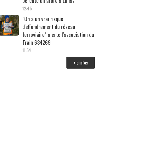
percuté un arbre à Limas
12:45
“On a un vrai risque
d'effondrement du réseau
ferroviaire” alerte l’association du
Train 634269
11:54
+ d'infos