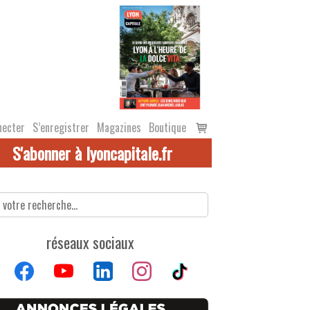
Voir
necter
S’enregistrer
Magazines
Boutique
le
S'abonner à lyoncapitale.fr
panier
réseaux sociaux