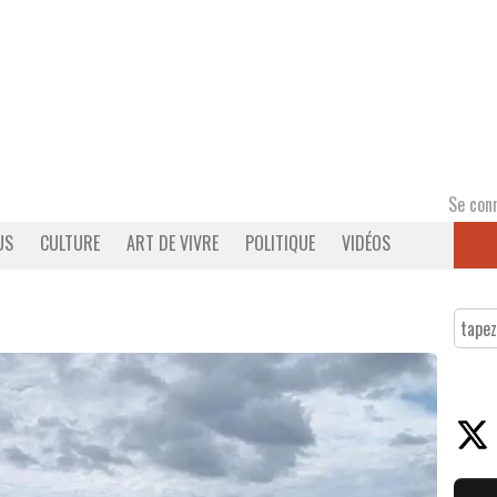
Se con
US
CULTURE
ART DE VIVRE
POLITIQUE
VIDÉOS