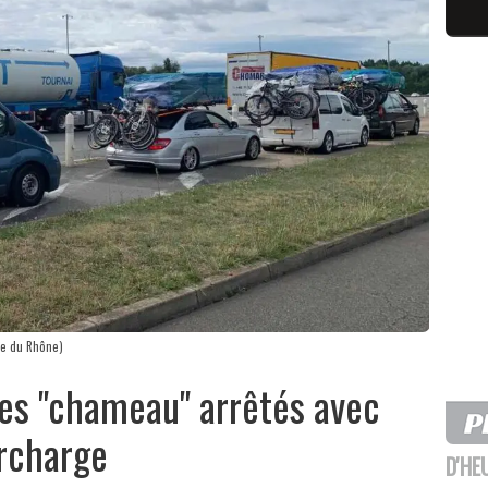
ie du Rhône)
les "chameau" arrêtés avec
urcharge
D'HE