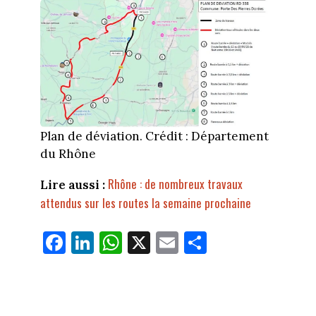
Plan de déviation. Crédit : Département
du Rhône
Rhône : de nombreux travaux
Lire aussi :
attendus sur les routes la semaine prochaine
Fa
Li
W
X
E
Pa
ce
nk
ha
m
rt
bo
ed
ts
ail
ag
ok
In
Ap
er