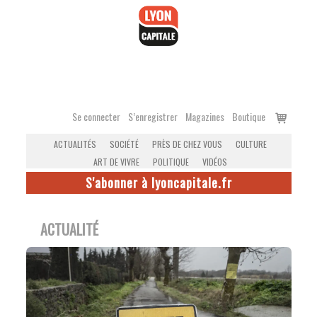
Accéder
au
contenu
Voir
Se connecter
S’enregistrer
Magazines
Boutique
le
ACTUALITÉS
SOCIÉTÉ
PRÈS DE CHEZ VOUS
CULTURE
panier
ART DE VIVRE
POLITIQUE
VIDÉOS
S'abonner à lyoncapitale.fr
ACTUALITÉ