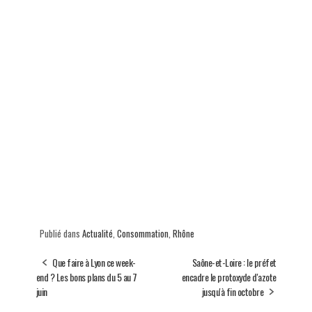
Publié dans
Actualité
,
Consommation
,
Rhône
Que faire à Lyon ce week-
Saône-et-Loire : le préfet
end ? Les bons plans du 5 au 7
encadre le protoxyde d'azote
juin
jusqu'à fin octobre