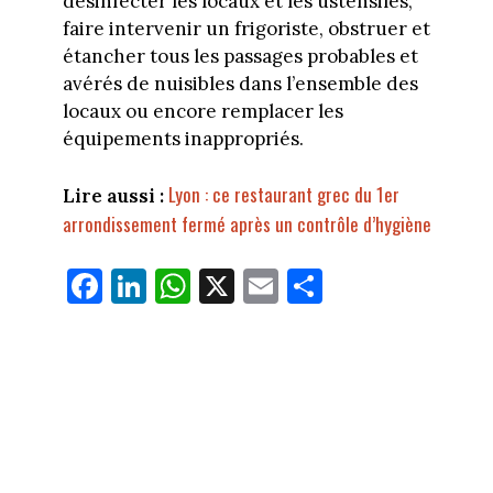
désinfecter les locaux et les ustensiles,
faire intervenir un frigoriste, obstruer et
étancher tous les passages probables et
avérés de nuisibles dans l’ensemble des
locaux ou encore remplacer les
équipements inappropriés.
Lyon : ce restaurant grec du 1er
Lire aussi :
arrondissement fermé après un contrôle d’hygiène
Fa
Li
W
X
E
Pa
ce
nk
ha
m
rt
bo
ed
ts
ail
ag
ok
In
Ap
er
p