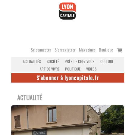
Accéder
au
contenu
Voir
Se connecter
S’enregistrer
Magazines
Boutique
le
ACTUALITÉS
SOCIÉTÉ
PRÈS DE CHEZ VOUS
CULTURE
panier
ART DE VIVRE
POLITIQUE
VIDÉOS
S'abonner à lyoncapitale.fr
ACTUALITÉ