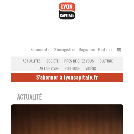
Accéder
au
contenu
Voir
Se connecter
S’enregistrer
Magazines
Boutique
le
ACTUALITÉS
SOCIÉTÉ
PRÈS DE CHEZ VOUS
CULTURE
panier
ART DE VIVRE
POLITIQUE
VIDÉOS
S'abonner à lyoncapitale.fr
ACTUALITÉ