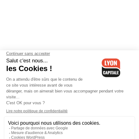
Contactez-nous
-
Mentions légales
-
CGV
-
Politique de
confidentialité
-
Gestion des cookies
-
Lyon Capitale TV
-
Archives