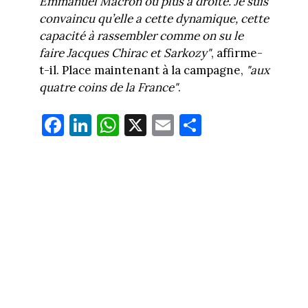
Emmanuel Macron ou plus à droite. Je suis
convaincu qu’elle a cette dynamique, cette
capacité à rassembler comme on su le
faire Jacques Chirac et Sarkozy"
, affirme-
t-il. Place maintenant à la campagne,
"aux
quatre coins de la France"
.
Fa
Li
W
X
E
Pa
ce
nk
ha
m
rt
bo
ed
ts
ail
ag
ok
In
Ap
er
p