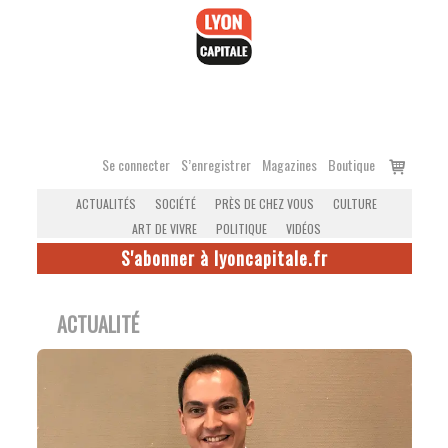
Accéder
au
contenu
Voir
Se connecter
S’enregistrer
Magazines
Boutique
le
ACTUALITÉS
SOCIÉTÉ
PRÈS DE CHEZ VOUS
CULTURE
panier
ART DE VIVRE
POLITIQUE
VIDÉOS
S'abonner à lyoncapitale.fr
ACTUALITÉ