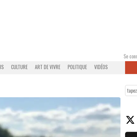
Se con
US
CULTURE
ART DE VIVRE
POLITIQUE
VIDÉOS