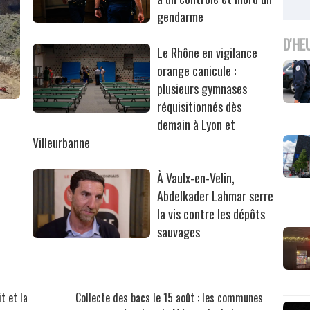
gendarme
D'HE
Le Rhône en vigilance
orange canicule :
plusieurs gymnases
réquisitionnés dès
r
demain à Lyon et
Villeurbanne
À Vaulx-en-Velin,
Abdelkader Lahmar serre
la vis contre les dépôts
sauvages
t et la
Collecte des bacs le 15 août : les communes