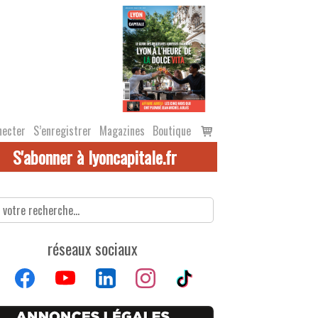
Voir
necter
S’enregistrer
Magazines
Boutique
le
S'abonner à lyoncapitale.fr
panier
réseaux sociaux