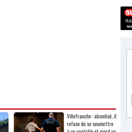
Villefranche : alcoolisé, il
refuse de se soumettre
à un contrôle et mord un