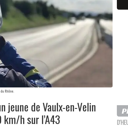
e du Rhône.
un jeune de Vaulx-en-Velin
0 km/h sur l’A43
D'HE