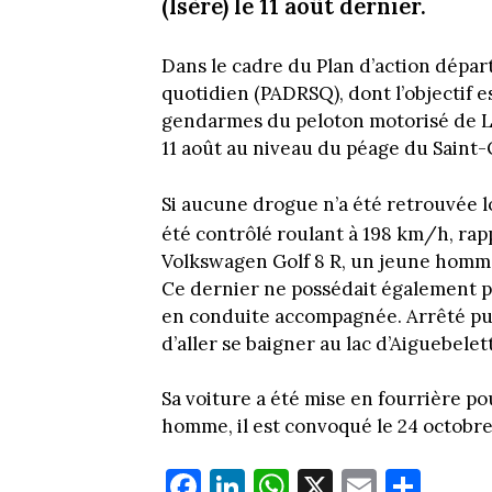
(Isère) le 11 août dernier.
Dans le cadre du Plan d’action dépar
quotidien (PADRSQ), dont l’objectif e
gendarmes du peloton motorisé de La
11 août au niveau du péage du Saint-Q
Si aucune drogue n’a été retrouvée lo
été contrôlé roulant à 198 km/h, ra
Volkswagen Golf 8 R, un jeune homme
Ce dernier ne possédait également p
en conduite accompagnée. Arrêté puis
d’aller se baigner au lac d’Aiguebelett
Sa voiture a été mise en fourrière p
homme, il est convoqué le 24 octobre
Fa
Li
W
X
E
Pa