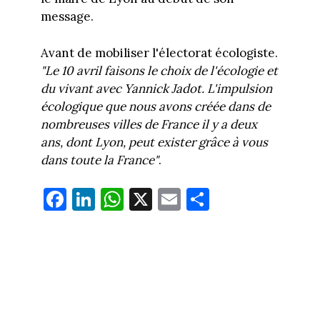
message.
Avant de mobiliser l'électorat écologiste.
"Le 10 avril faisons le choix de l'écologie et
du vivant avec Yannick Jadot. L'impulsion
écologique que nous avons créée dans de
nombreuses villes de France il y a deux
ans, dont Lyon, peut exister grâce à vous
dans toute la France"
.
Fa
Li
W
X
E
Pa
ce
nk
ha
m
rt
bo
ed
ts
ail
ag
ok
In
Ap
er
p