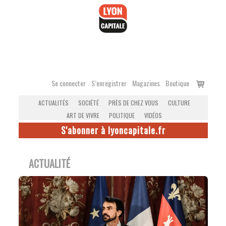
Accéder
au
contenu
Voir
Se connecter
S’enregistrer
Magazines
Boutique
le
ACTUALITÉS
SOCIÉTÉ
PRÈS DE CHEZ VOUS
CULTURE
panier
ART DE VIVRE
POLITIQUE
VIDÉOS
S'abonner à lyoncapitale.fr
ACTUALITÉ