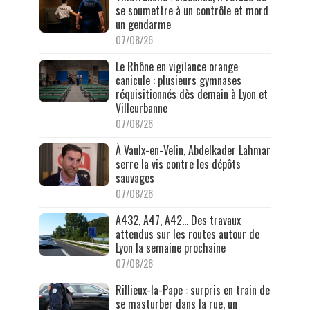
se soumettre à un contrôle et mord
un gendarme
07/08/26
Le Rhône en vigilance orange
canicule : plusieurs gymnases
réquisitionnés dès demain à Lyon et
Villeurbanne
07/08/26
À Vaulx-en-Velin, Abdelkader Lahmar
serre la vis contre les dépôts
sauvages
07/08/26
A432, A47, A42… Des travaux
attendus sur les routes autour de
Lyon la semaine prochaine
07/08/26
Rillieux-la-Pape : surpris en train de
se masturber dans la rue, un