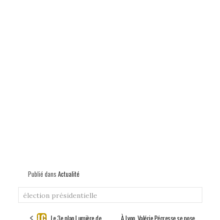
Publié dans
Actualité
élection présidentielle
Le 3e plan Lumière de
À Lyon, Valérie Pécresse se pose