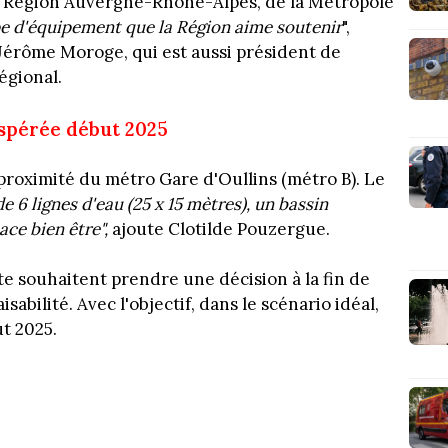
a Région Auvergne-Rhône-Alpes, de la Métropole
pe d'équipement que la Région aime soutenir
",
 Jérôme Moroge, qui est aussi président de
égional.
espérée début 2025
à proximité du métro Gare d'Oullins (métro B). Le
e 6 lignes d'eau (25 x 15 mètres), un bassin
ce bien être",
ajoute Clotilde Pouzergue.
ite souhaitent prendre une décision à la fin de
aisabilité. Avec l'objectif, dans le scénario idéal,
ut 2025.