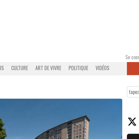
Se con
US
CULTURE
ART DE VIVRE
POLITIQUE
VIDÉOS