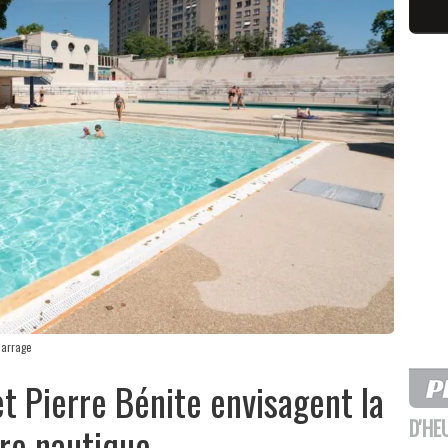
Carrage
et Pierre Bénite envisagent la
D'HE
tre nautique