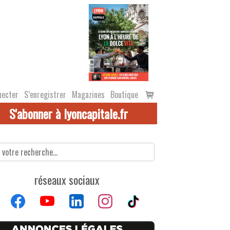
Voir
necter
S’enregistrer
Magazines
Boutique
le
S'abonner à lyoncapitale.fr
panier
réseaux sociaux