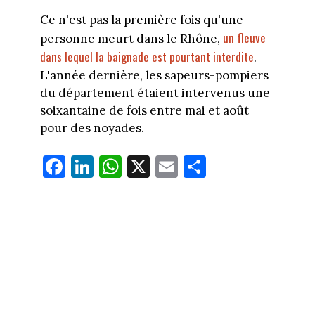
Ce n'est pas la première fois qu'une
un fleuve
personne meurt dans le Rhône,
dans lequel la baignade est pourtant interdite
.
L'année dernière, les sapeurs-pompiers
du département étaient intervenus une
soixantaine de fois entre mai et août
pour des noyades.
Fa
Li
W
X
E
Pa
ce
nk
ha
m
rt
bo
ed
ts
ail
ag
ok
In
Ap
er
p