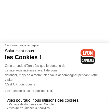
Contactez-nous
-
Mentions légales
-
CGV
-
Politique de
confidentialité
-
Gestion des cookies
-
Lyon Capitale TV
-
Archives