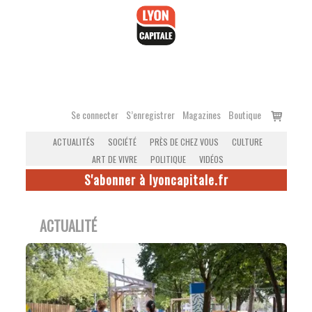
Accéder
au
contenu
Voir
Se connecter
S’enregistrer
Magazines
Boutique
le
ACTUALITÉS
SOCIÉTÉ
PRÈS DE CHEZ VOUS
CULTURE
panier
ART DE VIVRE
POLITIQUE
VIDÉOS
S'abonner à lyoncapitale.fr
ACTUALITÉ