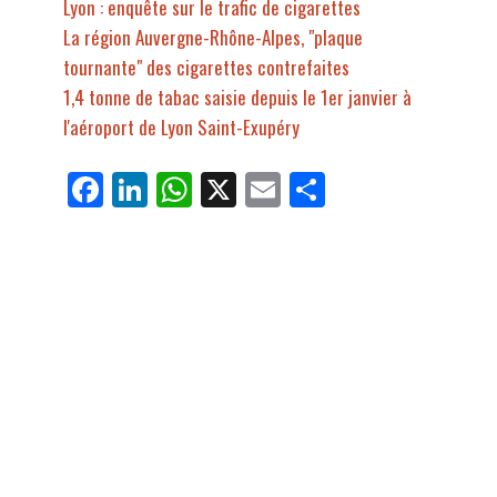
Lyon : enquête sur le trafic de cigarettes
La région Auvergne-Rhône-Alpes, "plaque
tournante" des cigarettes contrefaites
1,4 tonne de tabac saisie depuis le 1er janvier à
l'aéroport de Lyon Saint-Exupéry
Fa
Li
W
X
E
Pa
ce
nk
ha
m
rt
bo
ed
ts
ail
ag
ok
In
Ap
er
p