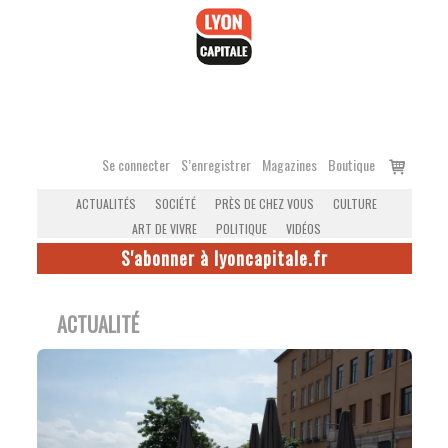
Accéder
au
contenu
Voir
Se connecter
S’enregistrer
Magazines
Boutique
le
ACTUALITÉS
SOCIÉTÉ
PRÈS DE CHEZ VOUS
CULTURE
panier
ART DE VIVRE
POLITIQUE
VIDÉOS
S'abonner à lyoncapitale.fr
ACTUALITÉ