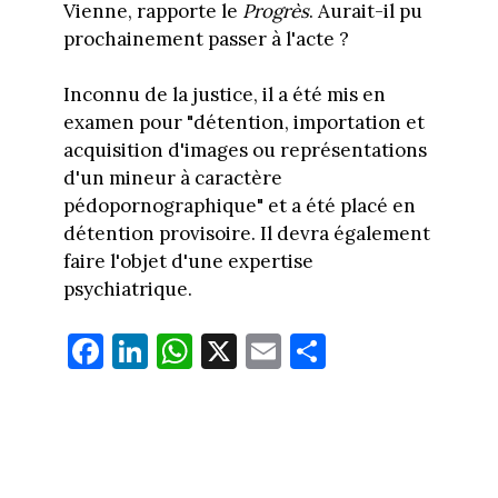
Vienne, rapporte le
Progrès
. Aurait-il pu
prochainement passer à l'acte ?
Inconnu de la justice, il a été mis en
examen pour "détention, importation et
acquisition d'images ou représentations
d'un mineur à caractère
pédopornographique" et a été placé en
détention provisoire. Il devra également
faire l'objet d'une expertise
psychiatrique.
Fa
Li
W
X
E
Pa
ce
nk
ha
m
rt
bo
ed
ts
ail
ag
ok
In
Ap
er
p