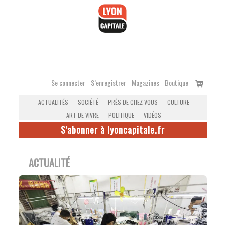
Accéder
au
contenu
Voir
Se connecter
S’enregistrer
Magazines
Boutique
le
ACTUALITÉS
SOCIÉTÉ
PRÈS DE CHEZ VOUS
CULTURE
panier
ART DE VIVRE
POLITIQUE
VIDÉOS
S'abonner à lyoncapitale.fr
ACTUALITÉ