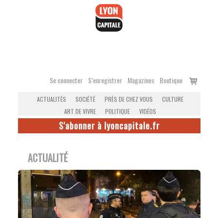
Accéder
au
contenu
Voir
Se connecter
S’enregistrer
Magazines
Boutique
le
ACTUALITÉS
SOCIÉTÉ
PRÈS DE CHEZ VOUS
CULTURE
panier
ART DE VIVRE
POLITIQUE
VIDÉOS
S'abonner à lyoncapitale.fr
ACTUALITÉ