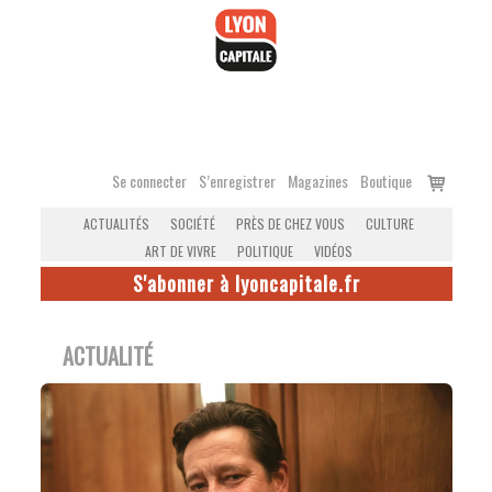
Accéder
au
contenu
Voir
Se connecter
S’enregistrer
Magazines
Boutique
le
ACTUALITÉS
SOCIÉTÉ
PRÈS DE CHEZ VOUS
CULTURE
panier
ART DE VIVRE
POLITIQUE
VIDÉOS
S'abonner à lyoncapitale.fr
ACTUALITÉ