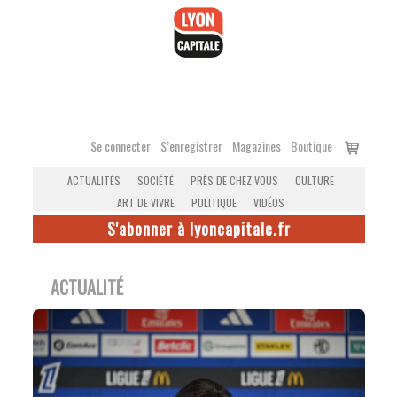
Accéder
au
contenu
Voir
Se connecter
S’enregistrer
Magazines
Boutique
le
ACTUALITÉS
SOCIÉTÉ
PRÈS DE CHEZ VOUS
CULTURE
panier
ART DE VIVRE
POLITIQUE
VIDÉOS
S'abonner à lyoncapitale.fr
ACTUALITÉ