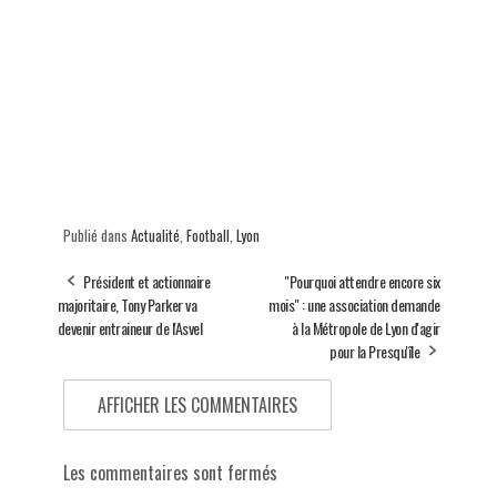
Publié dans
Actualité
,
Football
,
Lyon
Président et actionnaire
"Pourquoi attendre encore six
majoritaire, Tony Parker va
mois" : une association demande
devenir entraineur de l'Asvel
à la Métropole de Lyon d'agir
pour la Presqu'île
AFFICHER LES COMMENTAIRES
Les commentaires sont fermés