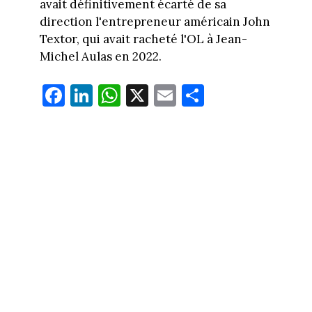
avait définitivement écarté de sa
direction l'entrepreneur américain John
Textor, qui avait racheté l'OL à Jean-
Michel Aulas en 2022.
Fa
Li
W
X
E
Pa
ce
nk
ha
m
rt
bo
ed
ts
ail
ag
ok
In
Ap
er
p