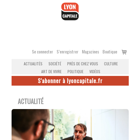
Accéder
au
contenu
Voir
Se connecter
S’enregistrer
Magazines
Boutique
le
ACTUALITÉS
SOCIÉTÉ
PRÈS DE CHEZ VOUS
CULTURE
panier
ART DE VIVRE
POLITIQUE
VIDÉOS
S'abonner à lyoncapitale.fr
ACTUALITÉ