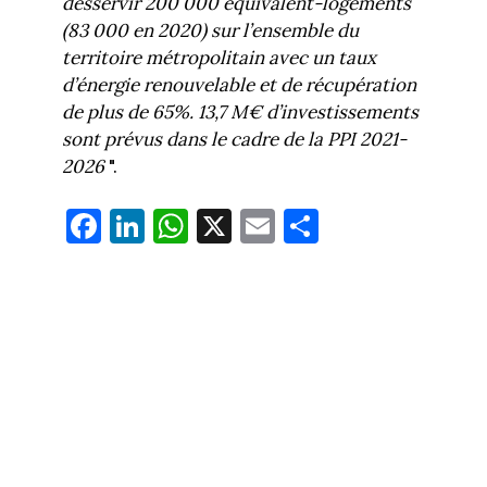
desservir 200 000 équivalent-logements
(83 000 en 2020) sur l’ensemble du
territoire métropolitain avec un taux
d’énergie renouvelable et de récupération
de plus de 65%. 13,7 M€ d’investissements
sont prévus dans le cadre de la PPI 2021-
2026
".
Fa
Li
W
X
E
Pa
ce
nk
ha
m
rt
bo
ed
ts
ail
ag
ok
In
Ap
er
p