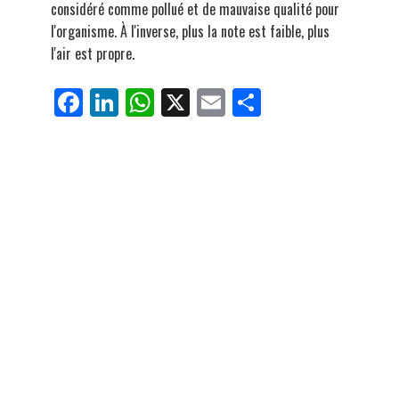
considéré comme pollué et de mauvaise qualité pour
l'organisme. À l'inverse, plus la note est faible, plus
l'air est propre.
Fa
Li
W
X
E
Pa
ce
nk
ha
m
rt
bo
ed
ts
ail
ag
ok
In
Ap
er
p