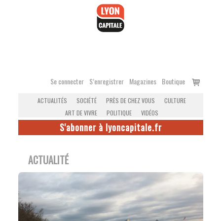
Accéder
au
contenu
Voir
Se connecter
S’enregistrer
Magazines
Boutique
le
ACTUALITÉS
SOCIÉTÉ
PRÈS DE CHEZ VOUS
CULTURE
panier
ART DE VIVRE
POLITIQUE
VIDÉOS
S'abonner à lyoncapitale.fr
ACTUALITÉ