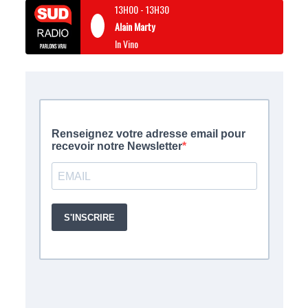
13H00
-
13H30
Alain Marty
In Vino