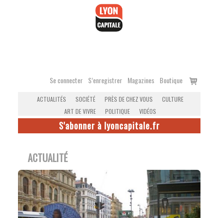
Accéder
au
contenu
Voir
Se connecter
S’enregistrer
Magazines
Boutique
le
ACTUALITÉS
SOCIÉTÉ
PRÈS DE CHEZ VOUS
CULTURE
panier
ART DE VIVRE
POLITIQUE
VIDÉOS
S'abonner à lyoncapitale.fr
ACTUALITÉ