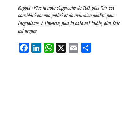
Rappel : Plus la note s'approche de 100, plus l'air est
considéré comme pollué et de mauvaise qualité pour
l'organisme. À l'inverse, plus la note est faible, plus l'air
est propre.
Fa
Li
W
X
E
Pa
ce
nk
ha
m
rt
bo
ed
ts
ail
ag
ok
In
Ap
er
p