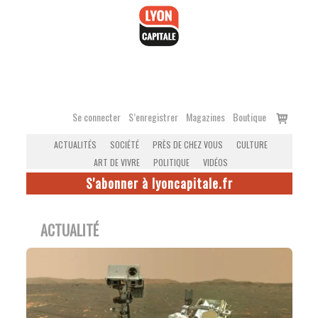
Accéder
au
contenu
Voir
Se connecter
S’enregistrer
Magazines
Boutique
le
ACTUALITÉS
SOCIÉTÉ
PRÈS DE CHEZ VOUS
CULTURE
panier
ART DE VIVRE
POLITIQUE
VIDÉOS
S'abonner à lyoncapitale.fr
ACTUALITÉ