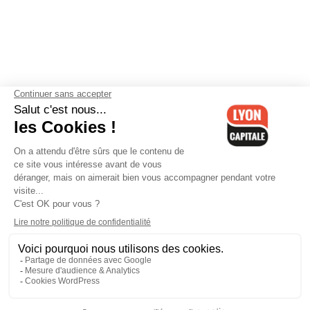
Contactez-nous
-
Mentions légales
-
CGV
-
Politique de
confidentialité
-
Gestion des cookies
-
Lyon Capitale TV
-
Archives
Lyon Capitale
Lyon Capitale - 51 avenue Maréchal Foch - CS 40091 - 69456 Lyon