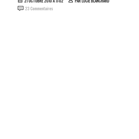
21 OCTOBRE 2010 À 11:02
PAR
LUCIE BLANCHARD
23 Commentaires