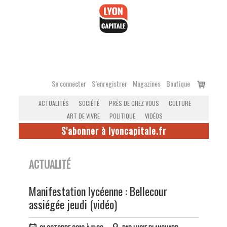
Accéder
au
contenu
Voir
Se connecter
S’enregistrer
Magazines
Boutique
le
ACTUALITÉS
SOCIÉTÉ
PRÈS DE CHEZ VOUS
CULTURE
panier
ART DE VIVRE
POLITIQUE
VIDÉOS
S'abonner à lyoncapitale.fr
ACTUALITÉ
Manifestation lycéenne : Bellecour
assiégée jeudi (vidéo)