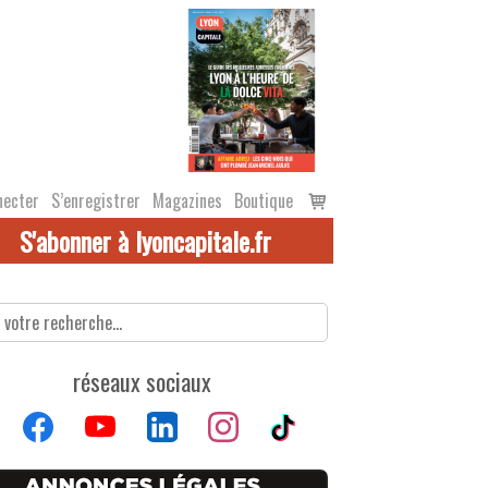
Voir
necter
S’enregistrer
Magazines
Boutique
le
S'abonner à lyoncapitale.fr
panier
réseaux sociaux