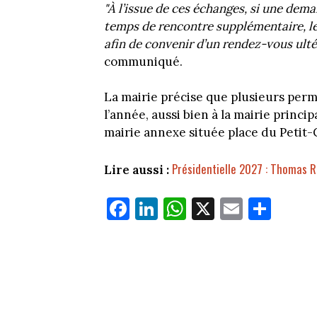
"À l’issue de ces échanges, si une dem
temps de rencontre supplémentaire, le
afin de convenir d’un rendez-vous ulté
communiqué.
La mairie précise que plusieurs per
l’année, aussi bien à la mairie prin
mairie annexe située place du Petit-
Présidentielle 2027 : Thomas R
Lire aussi :
Fa
Li
W
X
E
Pa
ce
nk
ha
m
rt
bo
ed
ts
ail
ag
ok
In
Ap
er
p