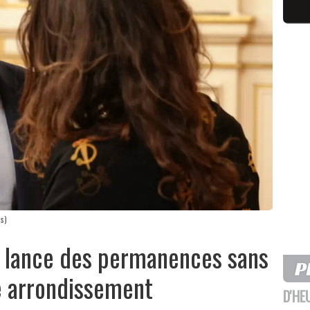
s)
z lance des permanences sans
e arrondissement
D'HE