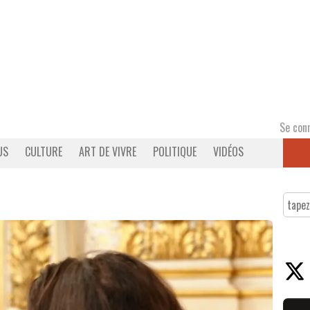
Se con
US
CULTURE
ART DE VIVRE
POLITIQUE
VIDÉOS