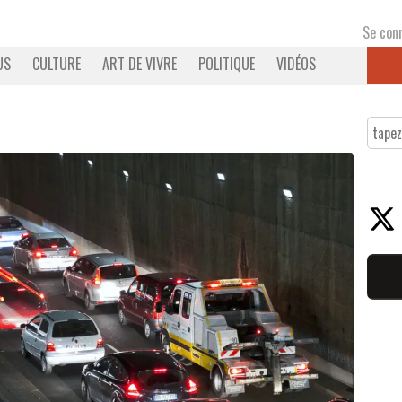
Se con
US
CULTURE
ART DE VIVRE
POLITIQUE
VIDÉOS