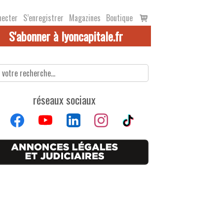
Voir
necter
S’enregistrer
Magazines
Boutique
le
S'abonner à lyoncapitale.fr
panier
réseaux sociaux