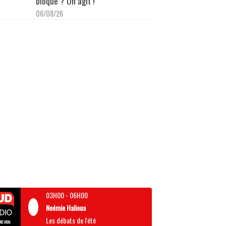
bloque ? On agit !"
06/08/26
03H00
-
06H00
Noémie Halioua
Les débats de l'été