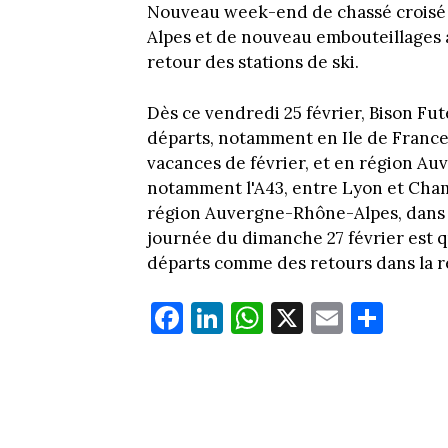
Nouveau week-end de chassé croisé 
Alpes et de nouveau embouteillages à
retour des stations de ski.
Dès ce vendredi 25 février, Bison Fu
départs, notamment en Ile de France
vacances de février, et en région Au
notamment l'A43, entre Lyon et Chamb
région Auvergne-Rhône-Alpes, dans 
journée du dimanche 27 février est qu
départs comme des retours dans la r
Fa
Li
W
X
E
Pa
ce
nk
ha
m
rt
bo
ed
ts
ail
ag
ok
In
Ap
er
p