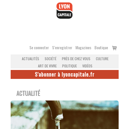
Accéder
au
contenu
Voir
Se connecter
S’enregistrer
Magazines
Boutique
le
ACTUALITÉS
SOCIÉTÉ
PRÈS DE CHEZ VOUS
CULTURE
panier
ART DE VIVRE
POLITIQUE
VIDÉOS
S'abonner à lyoncapitale.fr
ACTUALITÉ