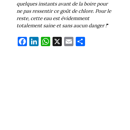
quelques instants avant de la boire pour
ne pas ressentir ce goût de chlore. Pour le
reste, cette eau est évidemment
totalement saine et sans aucun danger !
"
Fa
Li
W
X
E
Pa
ce
nk
ha
m
rt
bo
ed
ts
ail
ag
ok
In
Ap
er
p