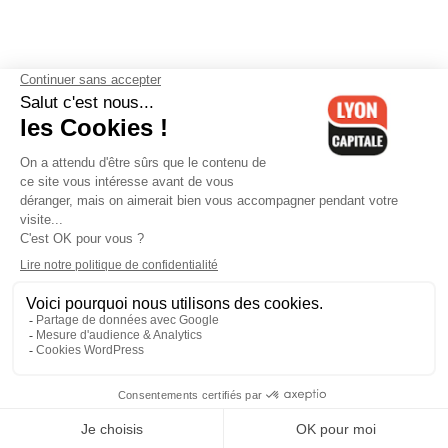
Contactez-nous
-
Mentions légales
-
CGV
-
Politique de
confidentialité
-
Gestion des cookies
-
Lyon Capitale TV
-
Archives
Lyon Capitale
Lyon Capitale - 51 avenue Maréchal Foch - CS 40091 - 69456 Lyon
Cedex 06