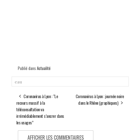
Publié dans
Actualité
eau
Coronavirus à Lyon : "Le
Coronavirus à Lyon : journée noire
recours massif à la
dans le Rhône (graphiques)
téléconsultation va
irrémédiablement s’ancrer dans
les usages”
AFFICHER LES COMMENTAIRES