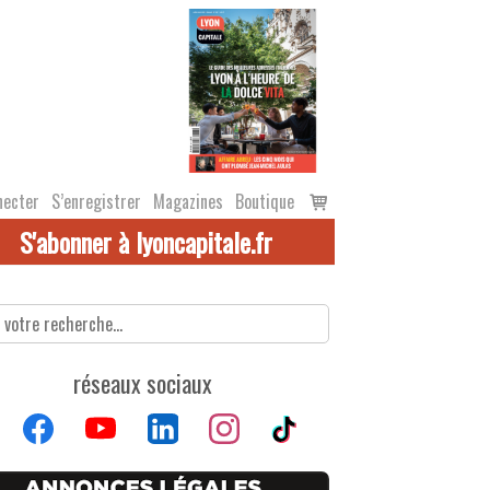
Voir
necter
S’enregistrer
Magazines
Boutique
le
S'abonner à lyoncapitale.fr
panier
réseaux sociaux