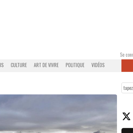
Se con
US
CULTURE
ART DE VIVRE
POLITIQUE
VIDÉOS