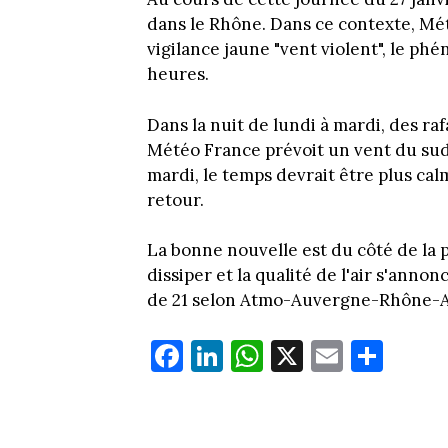
dans le Rhône. Dans ce contexte, Mé
vigilance jaune "vent violent", le p
heures.
Dans la nuit de lundi à mardi, des ra
Météo France prévoit un vent du sud 
mardi, le temps devrait être plus cal
retour.
La bonne nouvelle est du côté de la p
dissiper et la qualité de l'air s'anno
de 21 selon Atmo-Auvergne-Rhône-A
Fa
Li
W
X
E
Pa
ce
nk
ha
m
rt
bo
ed
ts
ail
ag