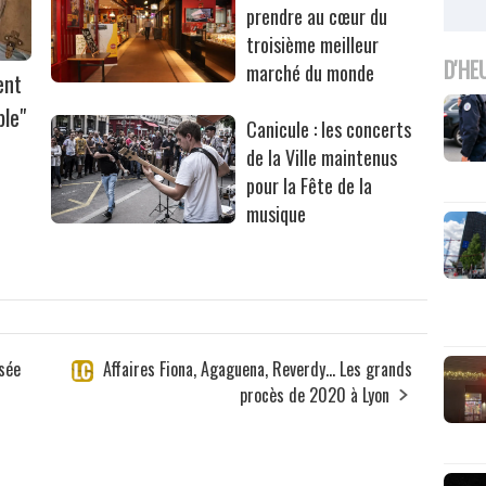
prendre au cœur du
troisième meilleur
D'HE
marché du monde
ent
ble"
Canicule : les concerts
de la Ville maintenus
pour la Fête de la
musique
usée
Affaires Fiona, Agaguena, Reverdy... Les grands
procès de 2020 à Lyon