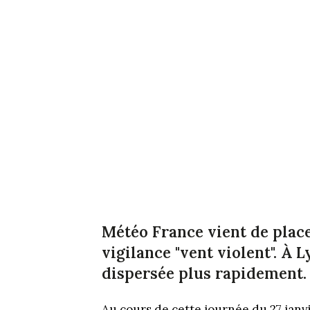
Météo France vient de plac
vigilance "vent violent". À L
dispersée plus rapidement.
Au cours de cette journée du 27 janvie