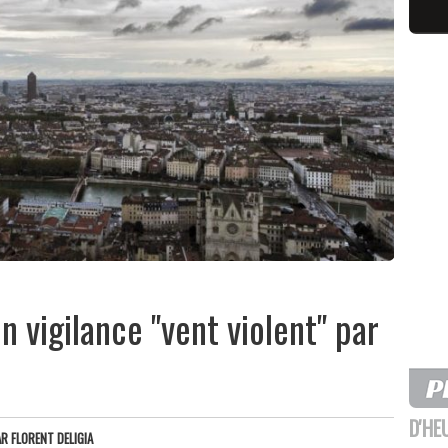
n vigilance "vent violent" par
D'HE
AR
FLORENT DELIGIA