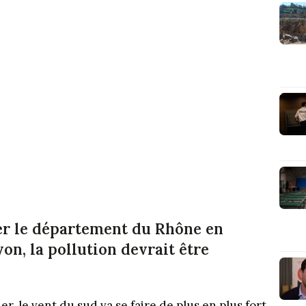
er le département du Rhône en
yon, la pollution devrait être
r, le vent du sud va se faire de plus en plus fort