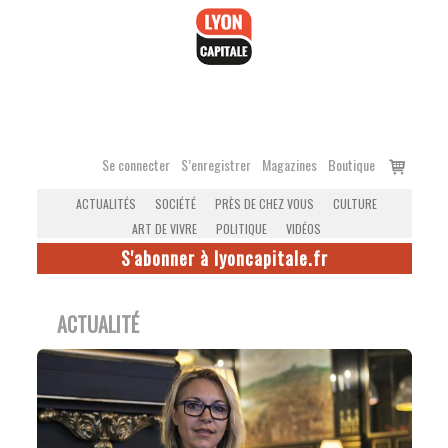
Accéder
au
contenu
Voir
Se connecter
S’enregistrer
Magazines
Boutique
le
ACTUALITÉS
SOCIÉTÉ
PRÈS DE CHEZ VOUS
CULTURE
panier
ART DE VIVRE
POLITIQUE
VIDÉOS
S'abonner à lyoncapitale.fr
ACTUALITÉ