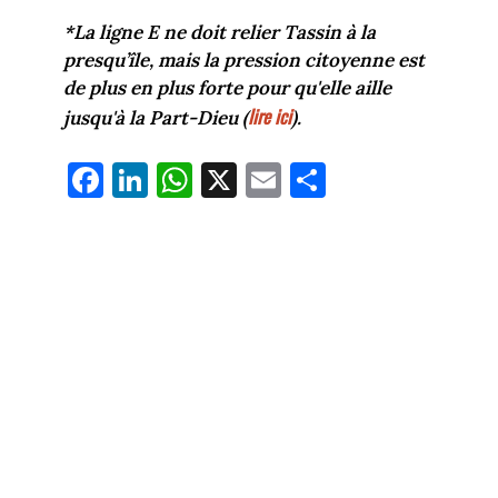
*La ligne E ne doit relier Tassin à la
presqu’île, mais la pression citoyenne est
de plus en plus forte pour qu'elle aille
lire ici
jusqu'à la Part-Dieu (
).
Fa
Li
W
X
E
Pa
ce
nk
ha
m
rt
bo
ed
ts
ail
ag
ok
In
Ap
er
p