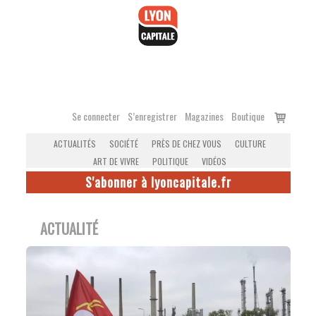
Accéder
au
contenu
Voir
Se connecter
S’enregistrer
Magazines
Boutique
le
ACTUALITÉS
SOCIÉTÉ
PRÈS DE CHEZ VOUS
CULTURE
panier
ART DE VIVRE
POLITIQUE
VIDÉOS
S'abonner à lyoncapitale.fr
ACTUALITÉ