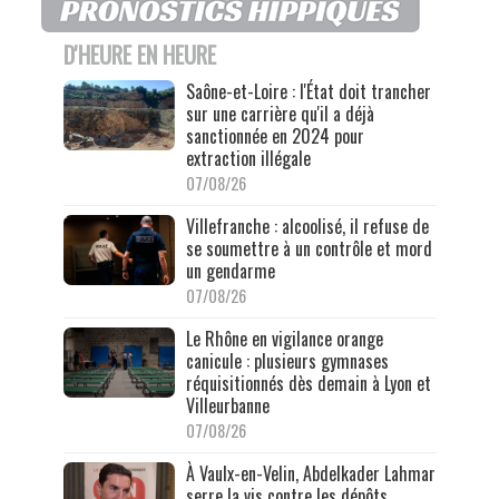
D'HEURE EN HEURE
Saône-et-Loire : l'État doit trancher
sur une carrière qu'il a déjà
sanctionnée en 2024 pour
extraction illégale
07/08/26
Villefranche : alcoolisé, il refuse de
se soumettre à un contrôle et mord
un gendarme
07/08/26
Le Rhône en vigilance orange
canicule : plusieurs gymnases
réquisitionnés dès demain à Lyon et
Villeurbanne
07/08/26
À Vaulx-en-Velin, Abdelkader Lahmar
serre la vis contre les dépôts