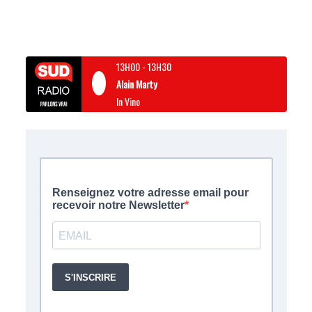
13H00
-
13H30
Alain Marty
In Vino