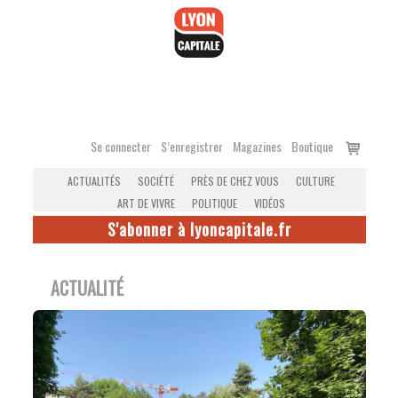
Accéder
au
contenu
Voir
Se connecter
S’enregistrer
Magazines
Boutique
le
ACTUALITÉS
SOCIÉTÉ
PRÈS DE CHEZ VOUS
CULTURE
panier
ART DE VIVRE
POLITIQUE
VIDÉOS
S'abonner à lyoncapitale.fr
ACTUALITÉ