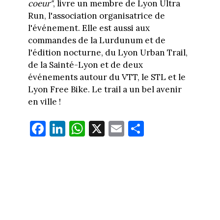
coeur"
, livre un membre de Lyon Ultra
Run, l'association organisatrice de
l'événement. Elle est aussi aux
commandes de la Lurdunum et de
l'édition nocturne, du Lyon Urban Trail,
de la Sainté-Lyon et de deux
événements autour du VTT, le STL et le
Lyon Free Bike. Le trail a un bel avenir
en ville !
Fa
Li
W
X
E
Pa
ce
nk
ha
m
rt
bo
ed
ts
ail
ag
ok
In
Ap
er
p