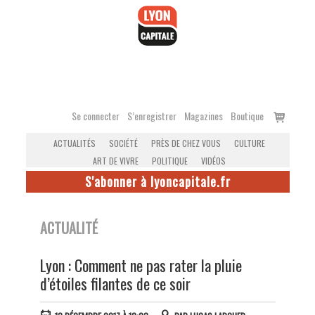
Accéder
au
contenu
Voir
Se connecter
S’enregistrer
Magazines
Boutique
le
ACTUALITÉS
SOCIÉTÉ
PRÈS DE CHEZ VOUS
CULTURE
panier
ART DE VIVRE
POLITIQUE
VIDÉOS
S'abonner à lyoncapitale.fr
ACTUALITÉ
Lyon : Comment ne pas rater la pluie
d’étoiles filantes de ce soir