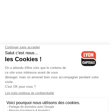
Contactez-nous
-
Mentions légales
-
CGV
-
Politique de
confidentialité
-
Gestion des cookies
-
Lyon Capitale TV
-
Archives