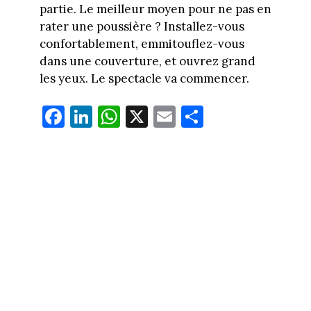
partie. Le meilleur moyen pour ne pas en
rater une poussière ? Installez-vous
confortablement, emmitouflez-vous
dans une couverture, et ouvrez grand
les yeux. Le spectacle va commencer.
Fa
Li
W
X
E
Pa
ce
nk
ha
m
rt
bo
ed
ts
ail
ag
ok
In
Ap
er
p