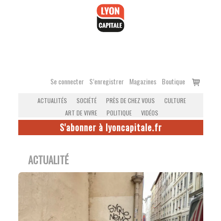
Accéder
au
contenu
Voir
Se connecter
S’enregistrer
Magazines
Boutique
le
ACTUALITÉS
SOCIÉTÉ
PRÈS DE CHEZ VOUS
CULTURE
panier
ART DE VIVRE
POLITIQUE
VIDÉOS
S'abonner à lyoncapitale.fr
ACTUALITÉ