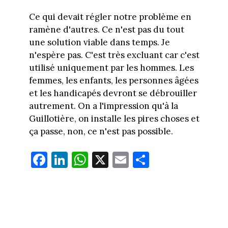
Ce qui devait régler notre problème en
ramène d'autres. Ce n'est pas du tout
une solution viable dans temps. Je
n'espère pas. C'est très excluant car c'est
utilisé uniquement par les hommes. Les
femmes, les enfants, les personnes âgées
et les handicapés devront se débrouiller
autrement. On a l'impression qu'à la
Guillotière, on installe les pires choses et
ça passe, non, ce n'est pas possible.
Fa
Li
W
X
E
Pa
ce
nk
ha
m
rt
bo
ed
ts
ail
ag
ok
In
Ap
er
p