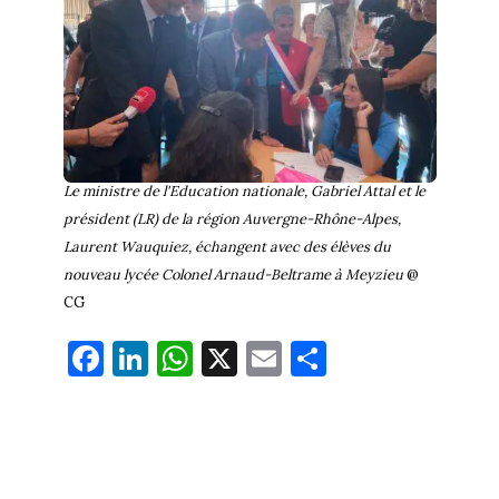
Le ministre de l'Education nationale, Gabriel Attal et le
président (LR) de la région Auvergne-Rhône-Alpes,
Laurent Wauquiez, échangent avec des élèves du
nouveau lycée Colonel Arnaud-Beltrame à Meyzieu
@
CG
Fa
Li
W
X
E
Pa
ce
nk
ha
m
rt
bo
ed
ts
ail
ag
ok
In
Ap
er