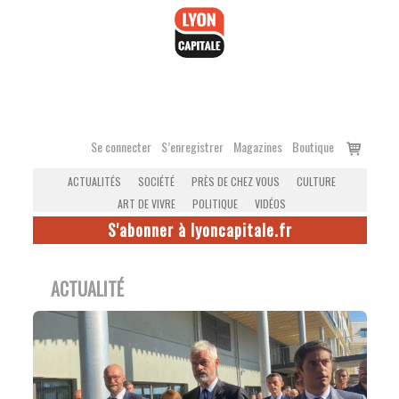
Accéder
au
contenu
Voir
Se connecter
S’enregistrer
Magazines
Boutique
le
ACTUALITÉS
SOCIÉTÉ
PRÈS DE CHEZ VOUS
CULTURE
panier
ART DE VIVRE
POLITIQUE
VIDÉOS
S'abonner à lyoncapitale.fr
ACTUALITÉ