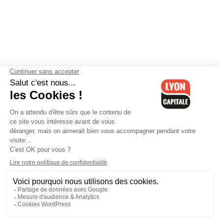
Contactez-nous
-
Mentions légales
-
CGV
-
Politique de
confidentialité
-
Gestion des cookies
-
Lyon Capitale TV
-
Archives
Lyon Capitale
Lyon Capitale - 51 avenue Maréchal Foch - CS 40091 - 69456 Lyon