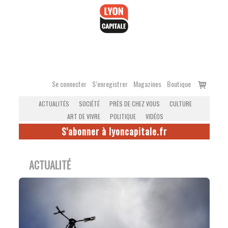
Accéder
au
contenu
Voir
Se connecter
S’enregistrer
Magazines
Boutique
le
ACTUALITÉS
SOCIÉTÉ
PRÈS DE CHEZ VOUS
CULTURE
panier
ART DE VIVRE
POLITIQUE
VIDÉOS
S'abonner à lyoncapitale.fr
ACTUALITÉ