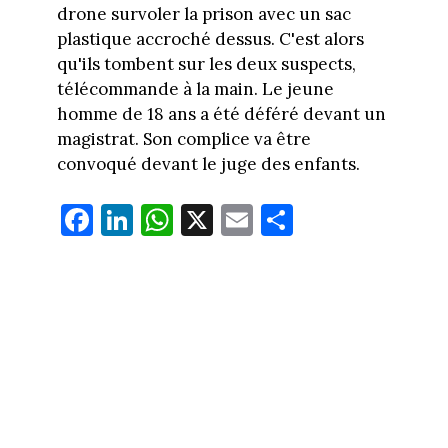
drone survoler la prison avec un sac
plastique accroché dessus. C'est alors
qu'ils tombent sur les deux suspects,
télécommande à la main. Le jeune
homme de 18 ans a été déféré devant un
magistrat. Son complice va être
convoqué devant le juge des enfants.
Fa
Li
W
X
E
Pa
ce
nk
ha
m
rt
bo
ed
ts
ail
ag
ok
In
Ap
er
p