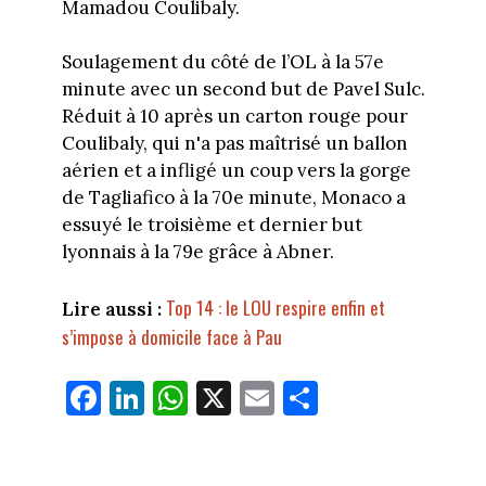
Mamadou Coulibaly.
Soulagement du côté de l’OL à la 57e
minute avec un second but de Pavel Sulc.
Réduit à 10 après un carton rouge pour
Coulibaly, qui n'a pas maîtrisé un ballon
aérien et a infligé un coup vers la gorge
de Tagliafico à la 70e minute, Monaco a
essuyé le troisième et dernier but
lyonnais à la 79e grâce à Abner.
Top 14 : le LOU respire enfin et
Lire aussi :
s’impose à domicile face à Pau
Fa
Li
W
X
E
Pa
ce
nk
ha
m
rt
bo
ed
ts
ail
ag