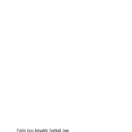
ok
In
Ap
er
p
Publié dans
Actualité
,
Football
,
Lyon