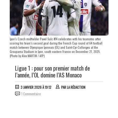
Lyon’s Czech midfielder Pavel Sulc #14 celebrates with his teamates after
scoring his team’s second goal during the French Cup round of 64 football
match between Olympique Lyonnais (OL) and Saint-Cyr-Collonges at the
Groupama Stadium in Lyon, south eastern France on December 21, 2025.
(Photo by Alex MARTIN / AFP)
Ligue 1 : pour son premier match de
l’année, l’OL domine l’AS Monaco
3 JANVIER 2026 À 19:12
PAR
LA RÉDACTION
1 Commentaire