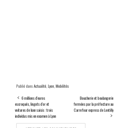
Publié dans
Actualité
,
Lyon
,
Mobilités
6 millions d'euros
Boucherie et boulangerie
escroqués, lingots d'or et
fermées par la préfecture au
voitures de luxe saisis : trois
Carrefour express de Lentilly
individus mis en examen à Lyon