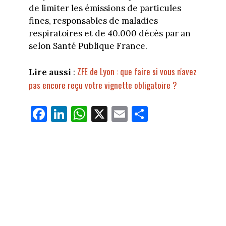
de limiter les émissions de particules
fines, responsables de maladies
respiratoires et de 40.000 décès par an
selon Santé Publique France.
ZFE de Lyon : que faire si vous n'avez
Lire aussi
:
pas encore reçu votre vignette obligatoire ?
Fa
Li
W
X
E
Pa
ce
nk
ha
m
rt
bo
ed
ts
ail
ag
ok
In
Ap
er
p