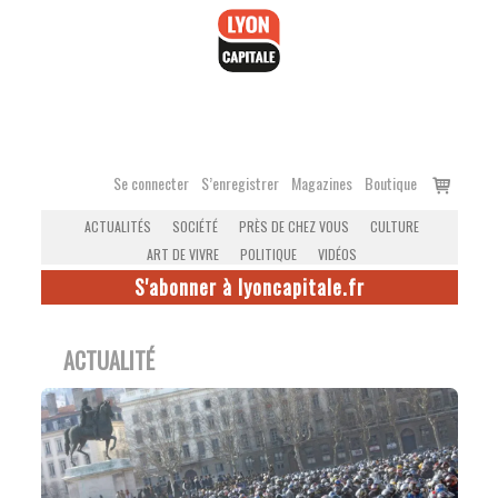
Accéder
au
contenu
Voir
Se connecter
S’enregistrer
Magazines
Boutique
le
ACTUALITÉS
SOCIÉTÉ
PRÈS DE CHEZ VOUS
CULTURE
panier
ART DE VIVRE
POLITIQUE
VIDÉOS
S'abonner à lyoncapitale.fr
ACTUALITÉ