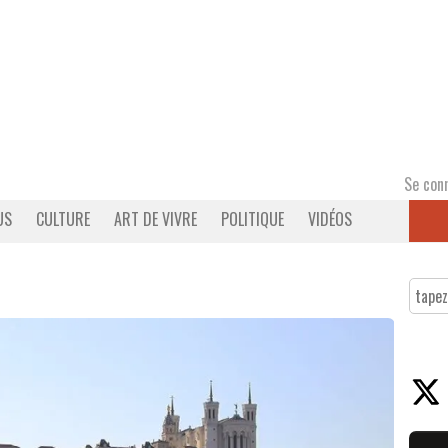
Se con
US
CULTURE
ART DE VIVRE
POLITIQUE
VIDÉOS