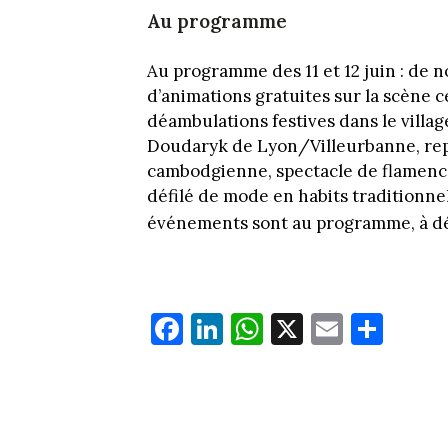
Au programme
Au programme des 11 et 12 juin : de
d’animations gratuites sur la scène c
déambulations festives dans le villa
Doudaryk de Lyon/Villeurbanne, rep
cambodgienne, spectacle de flamenco,
défilé de mode en habits traditionn
événements sont au programme, à d
Fa
Li
W
X
E
Pa
ce
nk
ha
m
rt
bo
ed
ts
ail
ag
ok
In
Ap
er