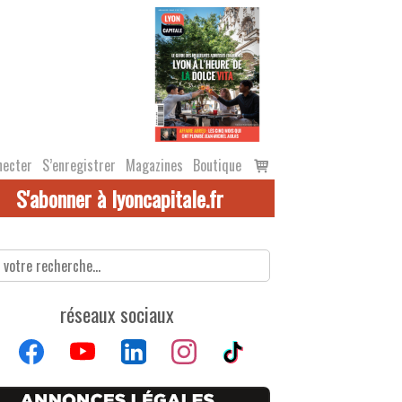
Voir
necter
S’enregistrer
Magazines
Boutique
le
S'abonner à lyoncapitale.fr
panier
réseaux sociaux