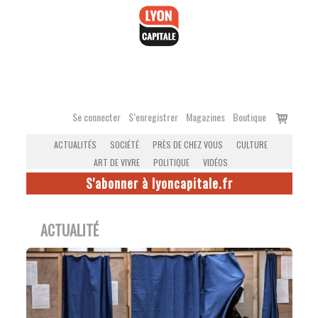
Accéder
au
contenu
Voir
Se connecter
S’enregistrer
Magazines
Boutique
le
ACTUALITÉS
SOCIÉTÉ
PRÈS DE CHEZ VOUS
CULTURE
panier
ART DE VIVRE
POLITIQUE
VIDÉOS
S'abonner à lyoncapitale.fr
ACTUALITÉ