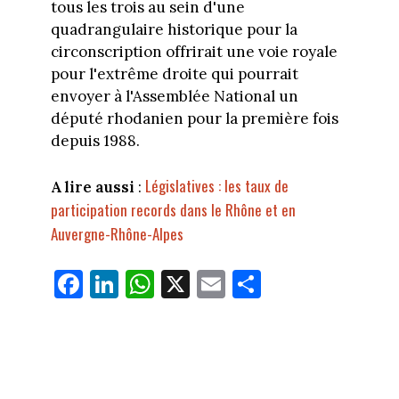
tous les trois au sein d'une
quadrangulaire historique pour la
circonscription offrirait une voie royale
pour l'extrême droite qui pourrait
envoyer à l'Assemblée National un
député rhodanien pour la première fois
depuis 1988.
Législatives : les taux de
A lire aussi
:
participation records dans le Rhône et en
Auvergne-Rhône-Alpes
Fa
Li
W
X
E
Pa
ce
nk
ha
m
rt
bo
ed
ts
ail
ag
ok
In
Ap
er
p