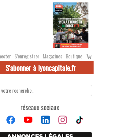
Voir
necter
S’enregistrer
Magazines
Boutique
le
S'abonner à lyoncapitale.fr
panier
réseaux sociaux