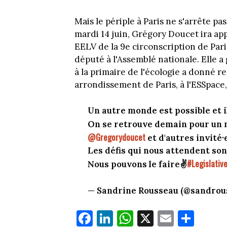
Mais le périple à Paris ne s'arrête pa
mardi 14 juin, Grégory Doucet ira ap
EELV de la 9e circonscription de Par
député à l'Assemblé nationale. Elle a
à la primaire de l'écologie a donné r
arrondissement de Paris, à l'ESSpace,
Un autre monde est possible et il
On se retrouve demain pour un 
@Gregorydoucet
et d'autres invité·
Les défis qui nous attendent son
#Legislativ
Nous pouvons le faire✌️
— Sandrine Rousseau (@sandrou
Fa
Li
W
X
E
Pa