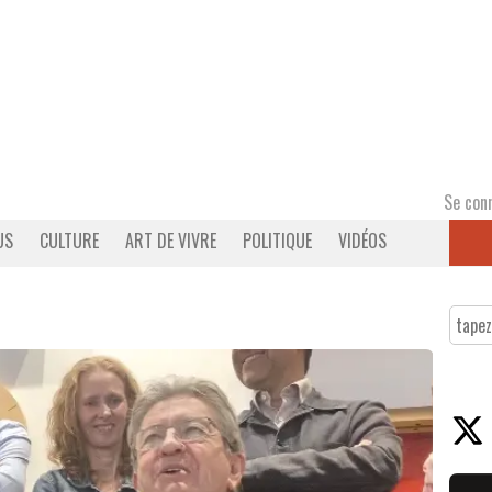
Se con
US
CULTURE
ART DE VIVRE
POLITIQUE
VIDÉOS