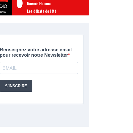
Noémie Halioua
Les débats de l'été