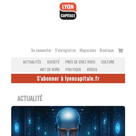
Accéder
au
contenu
Voir
Se connecter
S’enregistrer
Magazines
Boutique
le
ACTUALITÉS
SOCIÉTÉ
PRÈS DE CHEZ VOUS
CULTURE
panier
ART DE VIVRE
POLITIQUE
VIDÉOS
S'abonner à lyoncapitale.fr
ACTUALITÉ