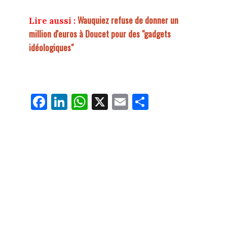
Wauquiez refuse de donner un
Lire aussi :
million d'euros à Doucet pour des "gadgets
idéologiques"
Fa
Li
W
X
E
Pa
ce
nk
ha
m
rt
bo
ed
ts
ail
ag
ok
In
Ap
er
p