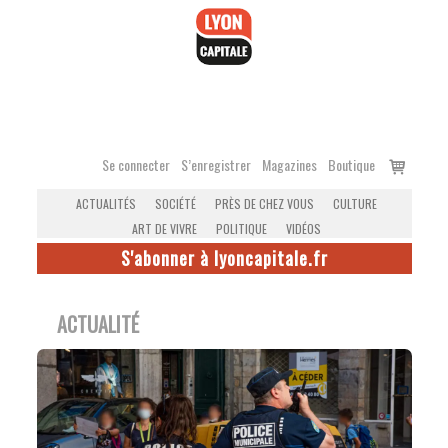
Accéder
au
contenu
Voir
Se connecter
S’enregistrer
Magazines
Boutique
le
ACTUALITÉS
SOCIÉTÉ
PRÈS DE CHEZ VOUS
CULTURE
panier
ART DE VIVRE
POLITIQUE
VIDÉOS
S'abonner à lyoncapitale.fr
ACTUALITÉ