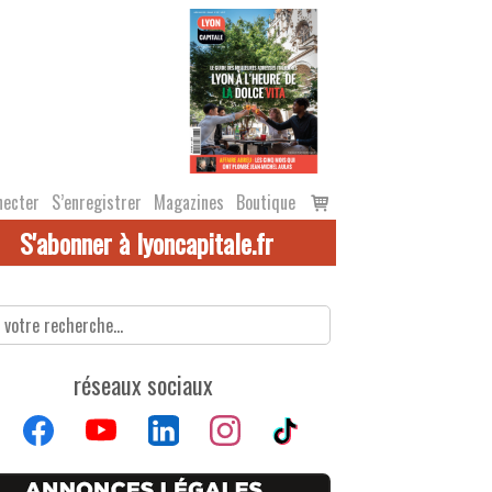
Voir
necter
S’enregistrer
Magazines
Boutique
le
S'abonner à lyoncapitale.fr
panier
réseaux sociaux