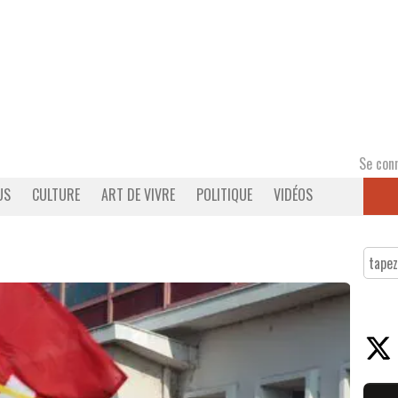
Se con
US
CULTURE
ART DE VIVRE
POLITIQUE
VIDÉOS