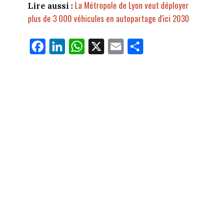
La Métropole de Lyon veut déployer
Lire aussi :
plus de 3 000 véhicules en autopartage d'ici 2030
Fa
Li
W
X
E
Pa
ce
nk
ha
m
rt
bo
ed
ts
ail
ag
ok
In
Ap
er
p