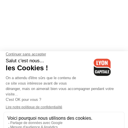
Contactez-nous
-
Mentions légales
-
CGV
-
Politique de
confidentialité
-
Gestion des cookies
-
Lyon Capitale TV
-
Archives