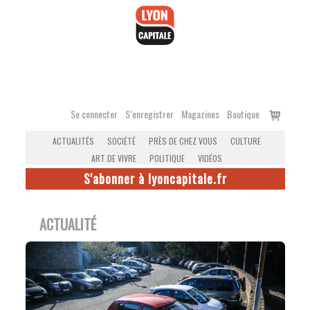
Accéder
au
contenu
Voir
Se connecter
S’enregistrer
Magazines
Boutique
le
ACTUALITÉS
SOCIÉTÉ
PRÈS DE CHEZ VOUS
CULTURE
panier
ART DE VIVRE
POLITIQUE
VIDÉOS
S'abonner à lyoncapitale.fr
ACTUALITÉ